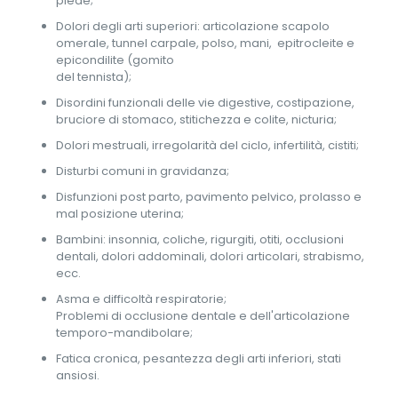
piede;
Dolori degli arti superiori: articolazione scapolo
omerale, tunnel carpale, polso, mani, epitrocleite e
epicondilite (gomito
del tennista);
Disordini funzionali delle vie digestive, costipazione,
bruciore di stomaco, stitichezza e colite, nicturia;
Dolori mestruali, irregolarità del ciclo, infertilità, cistiti;
Disturbi comuni in gravidanza;
Disfunzioni post parto, pavimento pelvico, prolasso e
mal posizione uterina;
Bambini: insonnia, coliche, rigurgiti, otiti, occlusioni
dentali, dolori addominali, dolori articolari, strabismo,
ecc.
Asma e difficoltà respiratorie;
Problemi di occlusione dentale e dell'articolazione
temporo-mandibolare;
Fatica cronica, pesantezza degli arti inferiori, stati
ansiosi.