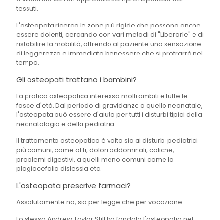
tessuti.
L'osteopata ricerca le zone più rigide che possono anche
essere dolenti, cercando con vari metodi di "Liberarle" e di
ristabilire la mobilità, offrendo al paziente una sensazione
di leggerezza e immediato benessere che si protrarrà nel
tempo.
Gli osteopati trattano i bambini?
La pratica osteopatica interessa molti ambiti e tutte le
fasce d'età. Dal periodo di gravidanza a quello neonatale,
l'osteopata può essere d'aiuto per tutti i disturbi tipici della
neonatologia e della pediatria.
Il trattamento osteopatico è volto sia ai disturbi pediatrici
più comuni, come otiti, dolori addominali, coliche,
problemi digestivi, a quelli meno comuni come la
plagiocefalia dislessia etc.
L'osteopata prescrive farmaci?
Assolutamente no, sia per legge che per vocazione.
Lo stesso Andrew Taylor Still ha fondato l'osteopatia nel