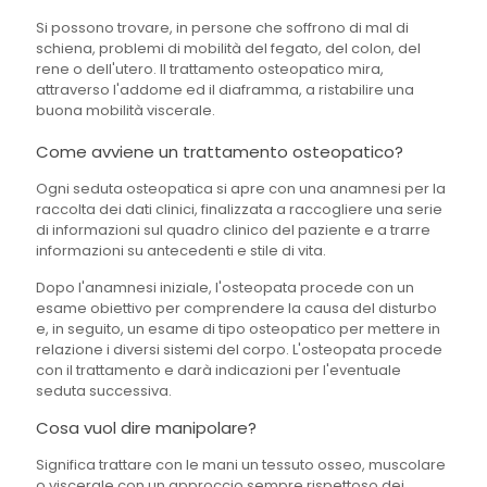
Si possono trovare, in persone che soffrono di mal di
schiena, problemi di mobilità del fegato, del colon, del
rene o dell'utero. Il trattamento osteopatico mira,
attraverso l'addome ed il diaframma, a ristabilire una
buona mobilità viscerale.
Come avviene un trattamento osteopatico?
Ogni seduta osteopatica si apre con una anamnesi per la
raccolta dei dati clinici, finalizzata a raccogliere una serie
di informazioni sul quadro clinico del paziente e a trarre
informazioni su antecedenti e stile di vita.
Dopo l'anamnesi iniziale, l'osteopata procede con un
esame obiettivo per comprendere la causa del disturbo
e, in seguito, un esame di tipo osteopatico per mettere in
relazione i diversi sistemi del corpo. L'osteopata procede
con il trattamento e darà indicazioni per l'eventuale
seduta successiva.
Cosa vuol dire manipolare?
Significa trattare con le mani un tessuto osseo, muscolare
o viscerale con un approccio sempre rispettoso dei