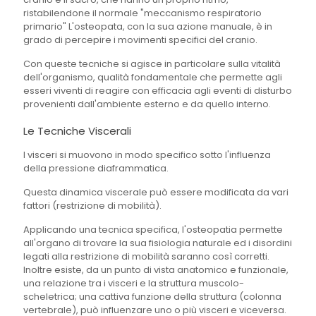
ristabilendone il normale "meccanismo respiratorio
primario" L'osteopata, con la sua azione manuale, è in
grado di percepire i movimenti specifici del cranio.
Con queste tecniche si agisce in particolare sulla vitalità
dell'organismo, qualità fondamentale che permette agli
esseri viventi di reagire con efficacia agli eventi di disturbo
provenienti dall'ambiente esterno e da quello interno.
Le Tecniche Viscerali
I visceri si muovono in modo specifico sotto l'influenza
della pressione diaframmatica.
Questa dinamica viscerale può essere modificata da vari
fattori (restrizione di mobilità).
Applicando una tecnica specifica, l'osteopatia permette
all'organo di trovare la sua fisiologia naturale ed i disordini
legati alla restrizione di mobilità saranno così corretti.
Inoltre esiste, da un punto di vista anatomico e funzionale,
una relazione tra i visceri e la struttura muscolo-
scheletrica; una cattiva funzione della struttura (colonna
vertebrale), può influenzare uno o più visceri e viceversa.