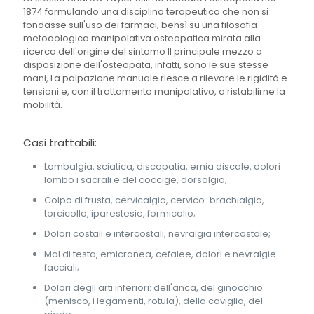
1874 formulando una disciplina terapeutica che non si
fondasse sull'uso dei farmaci, bensì su una filosofia
metodologica manipolativa osteopatica mirata alla
ricerca dell'origine del sintomo Il principale mezzo a
disposizione dell'osteopata, infatti, sono le sue stesse
mani, La palpazione manuale riesce a rilevare le rigidità e
tensioni e, con il trattamento manipolativo, a ristabilirne la
mobilità.
Casi trattabili:
Lombalgia, sciatica, discopatia, ernia discale, dolori
lombo i sacrali e del coccige, dorsalgia;
Colpo di frusta, cervicalgia, cervico-brachialgia,
torcicollo, iparestesie, formicolio;
Dolori costali e intercostali, nevralgia intercostale;
Mal di testa, emicranea, cefalee, dolori e nevralgie
facciali;
Dolori degli arti inferiori: dell'anca, del ginocchio
(menisco, i legamenti, rotula), della caviglia, del