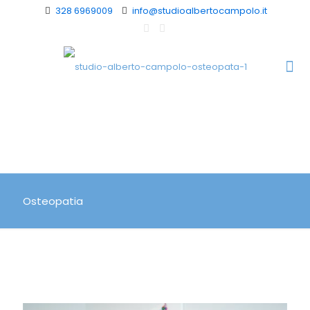
328 6969009
info@studioalbertocampolo.it
Osteopatia