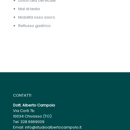
Dolori alla cervicale
Mal di testa
Mobilità osso sacro
Reflusso gastrico
CONTATTI
Dott. Alberto Campolo
Via Corti 7b
10034 Chivasso (TO)
Tel: 328 6969009
Email: info@studioalbertocampolo.it